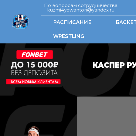
По вопросам сотрудничества:
kuzmi4yowanton@yandex.ru
РАСПИСАНИЕ
БАСКЕ
WRESTLING
КАСПЕР Р