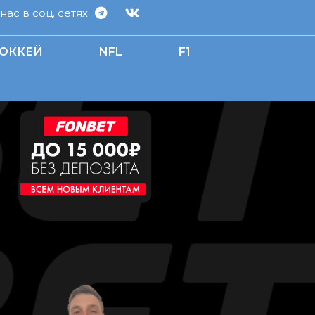
ас в соц. сетях
ОККЕЙ
NFL
F1