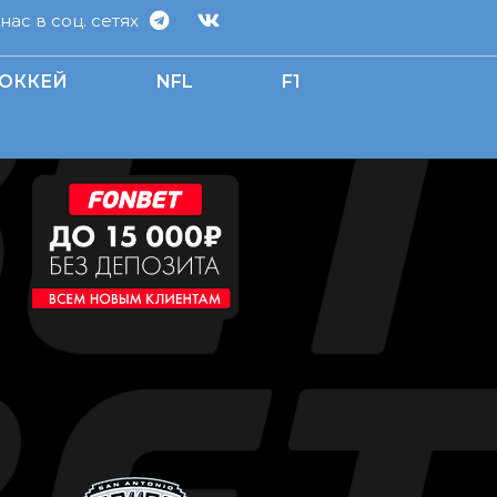
ас в соц. сетях
ОККЕЙ
NFL
F1