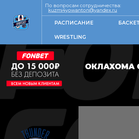
По вопросам сотрудничества:
kuzmi4yowanton@yandex.ru
РАСПИСАНИЕ
БАСКЕ
WRESTLING
ОКЛАХОМА С