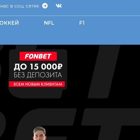
ас в соц. сетях
ОККЕЙ
NFL
F1