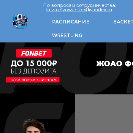
По вопросам сотрудничества:
kuzmi4yowanton@yandex.ru
РАСПИСАНИЕ
БАСКЕ
WRESTLING
ЖОАО Ф