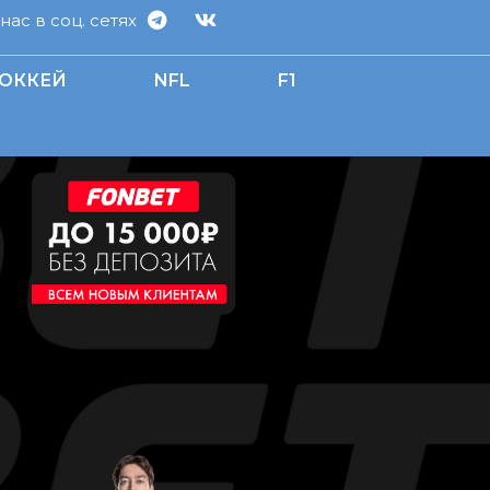
ас в соц. сетях
ОККЕЙ
NFL
F1