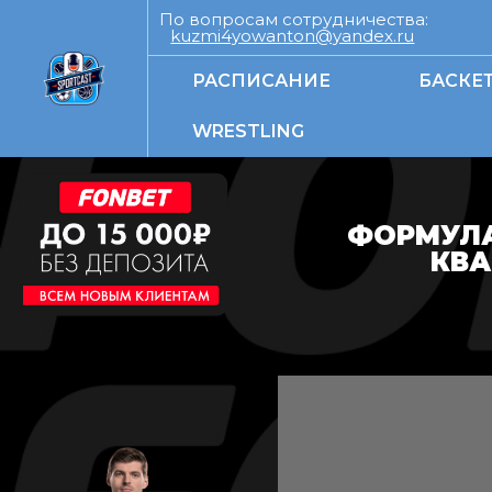
По вопросам сотрудничества:
kuzmi4yowanton@yandex.ru
РАСПИСАНИЕ
БАСКЕ
WRESTLING
ФОРМУЛА-
КВА