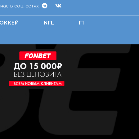
ас в соц. сетях
ОККЕЙ
NFL
F1