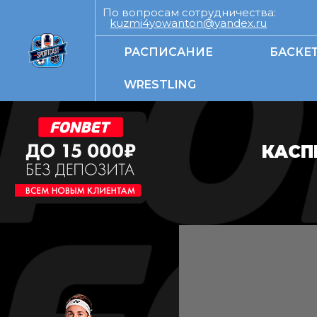
По вопросам сотрудничества:
kuzmi4yowanton@yandex.ru
РАСПИСАНИЕ
БАСКЕ
WRESTLING
КАСП