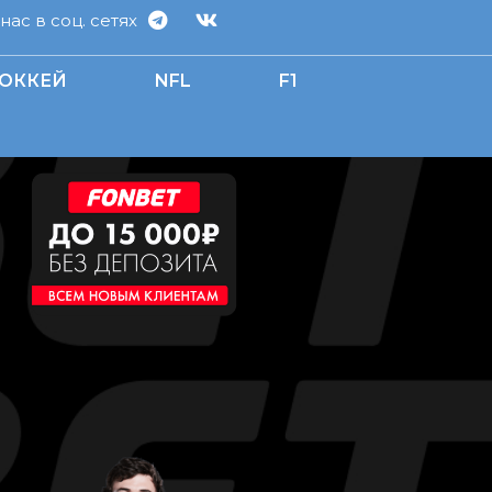
ас в соц. сетях
ОККЕЙ
NFL
F1