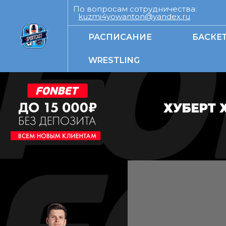
По вопросам сотрудничества:
kuzmi4yowanton@yandex.ru
РАСПИСАНИЕ
БАСКЕ
WRESTLING
ХУБЕРТ 