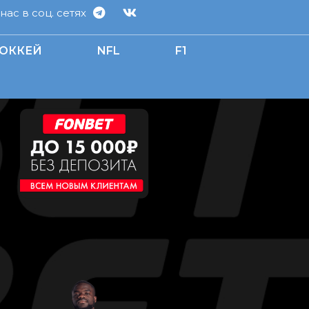
ас в соц. сетях
ОККЕЙ
NFL
F1