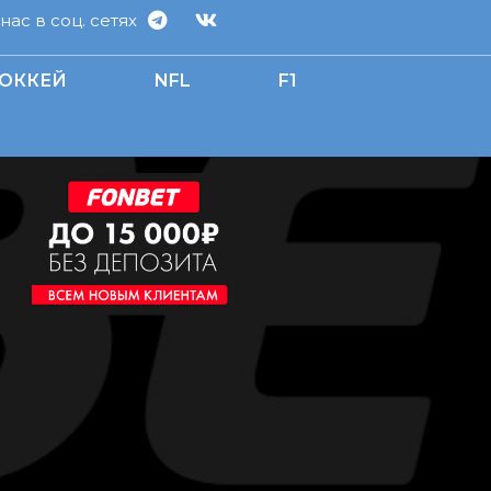
ас в соц. сетях
ОККЕЙ
NFL
F1