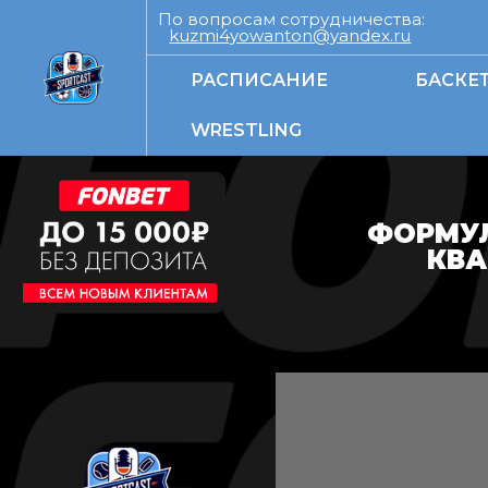
По вопросам сотрудничества:
kuzmi4yowanton@yandex.ru
РАСПИСАНИЕ
БАСКЕ
WRESTLING
ФОРМУЛ
КВА