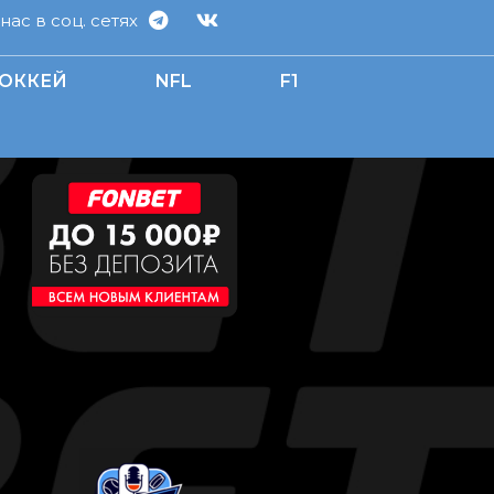
ас в соц. сетях
ОККЕЙ
NFL
F1