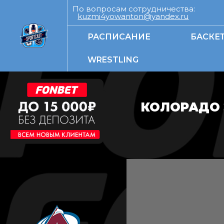
По вопросам сотрудничества:
kuzmi4yowanton@yandex.ru
РАСПИСАНИЕ
БАСКЕ
WRESTLING
КОЛОРАДО 