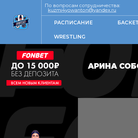
По вопросам сотрудничества:
kuzmi4yowanton@yandex.ru
РАСПИСАНИЕ
БАСКЕ
WRESTLING
АРИНА СОБ