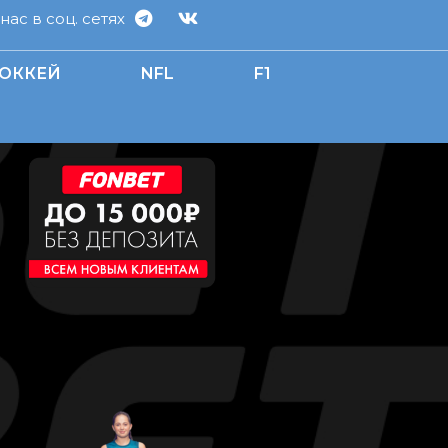
ас в соц. сетях
ОККЕЙ
NFL
F1