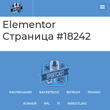
Elementor
Страница #18242
РАСПИСАНИЕ
БАСКЕТБОЛ
ФУТБОЛ
ТЕННИС
ХОККЕЙ
NFL
F1
WRESTLING