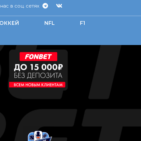
ас в соц. сетях
ОККЕЙ
NFL
F1