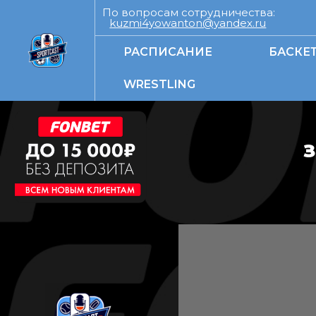
По вопросам сотрудничества:
kuzmi4yowanton@yandex.ru
РАСПИСАНИЕ
БАСКЕ
WRESTLING