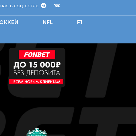
ас в соц. сетях
ОККЕЙ
NFL
F1