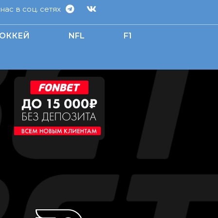
ас в соц. сетях
ОККЕЙ
NFL
F1