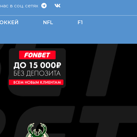
ас в соц. сетях
ОККЕЙ
NFL
F1