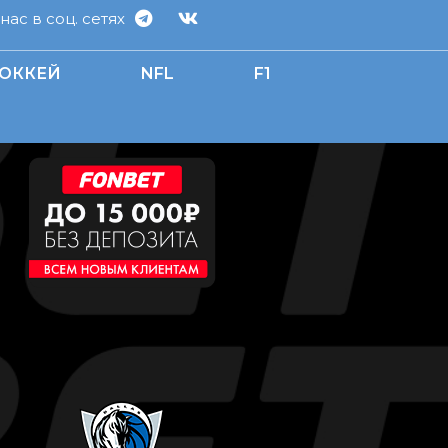
ас в соц. сетях
ОККЕЙ
NFL
F1