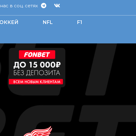
ас в соц. сетях
ОККЕЙ
NFL
F1