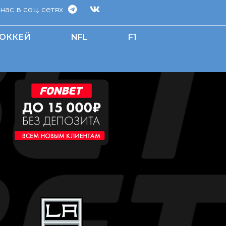
ас в соц. сетях
ОККЕЙ
NFL
F1