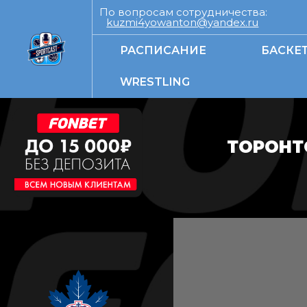
По вопросам сотрудничества:
kuzmi4yowanton@yandex.ru
РАСПИСАНИЕ
БАСКЕ
WRESTLING
ТОРОНТ