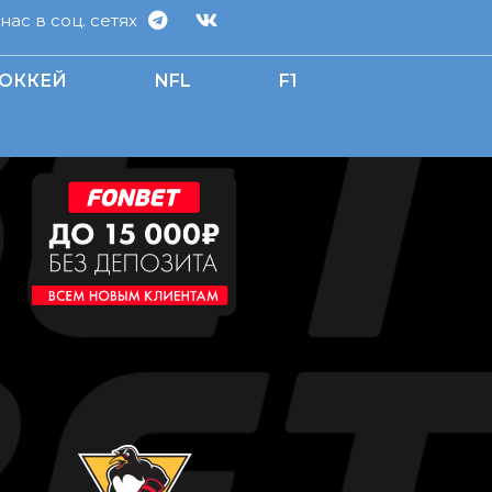
ас в соц. сетях
ОККЕЙ
NFL
F1