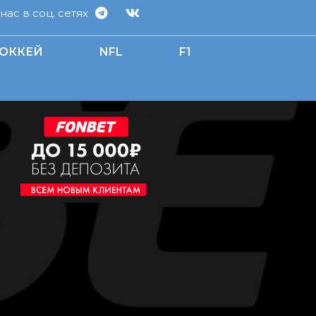
ас в соц. сетях
ОККЕЙ
NFL
F1