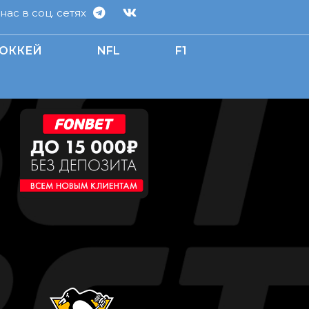
ас в соц. сетях
ОККЕЙ
NFL
F1