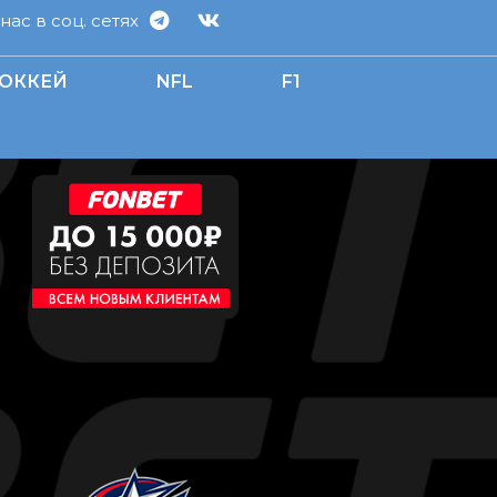
ас в соц. сетях
ОККЕЙ
NFL
F1