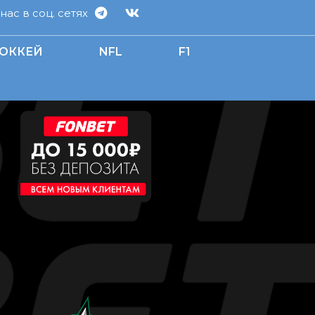
ас в соц. сетях
ОККЕЙ
NFL
F1