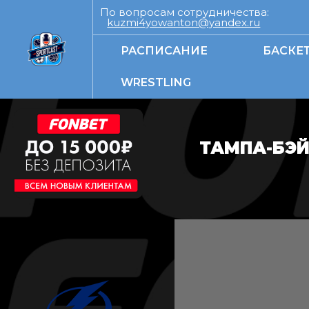
По вопросам сотрудничества:
kuzmi4yowanton@yandex.ru
РАСПИСАНИЕ
БАСКЕ
WRESTLING
ТАМПА-БЭЙ