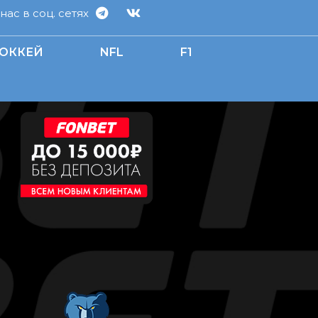
ас в соц. сетях
ОККЕЙ
NFL
F1