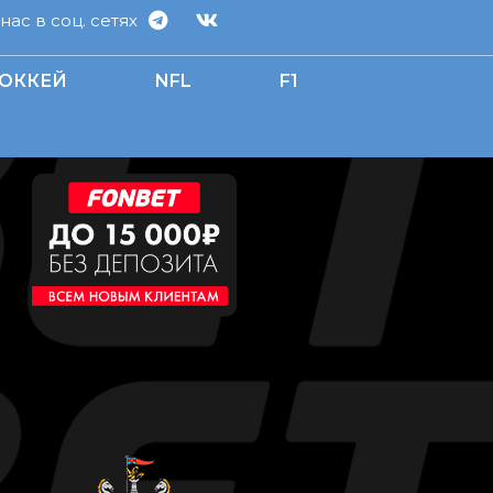
ас в соц. сетях
ОККЕЙ
NFL
F1