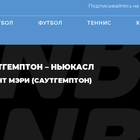
Подписывайтесь на н
ТБОЛ
ФУТБОЛ
ТЕННИС
Х
ТГЕМПТОН – НЬЮКАСЛ
НТ МЭРИ (САУТГЕМПТОН)