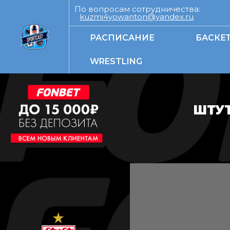
По вопросам сотрудничества:
kuzmi4yowanton@yandex.ru
РАСПИСАНИЕ
БАСКЕ
WRESTLING
ШТУТ