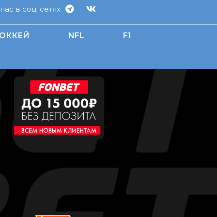
ас в соц. сетях
ОККЕЙ
NFL
F1