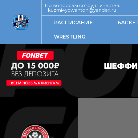
По вопросам сотрудничества:
kuzmi4yowanton@yandex.ru
РАСПИСАНИЕ
БАСКЕ
WRESTLING
ШЕФФИЛ