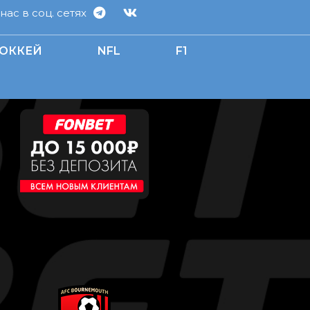
ас в соц. сетях
ОККЕЙ
NFL
F1