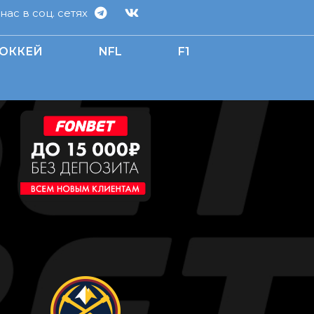
ас в соц. сетях
ОККЕЙ
NFL
F1