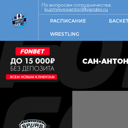
По вопросам сотрудничества:
kuzmi4yowanton@yandex.ru
РАСПИСАНИЕ
БАСКЕ
WRESTLING
САН-АНТОН