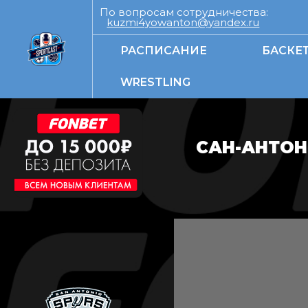
По вопросам сотрудничества:
kuzmi4yowanton@yandex.ru
РАСПИСАНИЕ
БАСКЕ
WRESTLING
САН-АНТОН