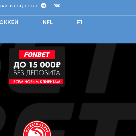
ас в соц. сетях
ОККЕЙ
NFL
F1