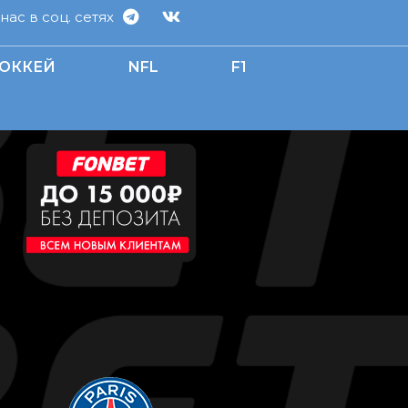
ас в соц. сетях
ОККЕЙ
NFL
F1