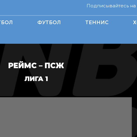
Подписывайтесь на н
ТБОЛ
ФУТБОЛ
ТЕННИС
Х
РЕЙМС – ПСЖ
ЛИГА 1