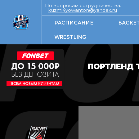
По вопросам сотрудничества:
kuzmi4yowanton@yandex.ru
РАСПИСАНИЕ
БАСКЕ
WRESTLING
ПОРТЛЕНД 