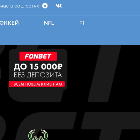
ас в соц. сетях
ОККЕЙ
NFL
F1