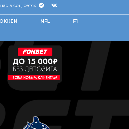
ас в соц. сетях
ОККЕЙ
NFL
F1