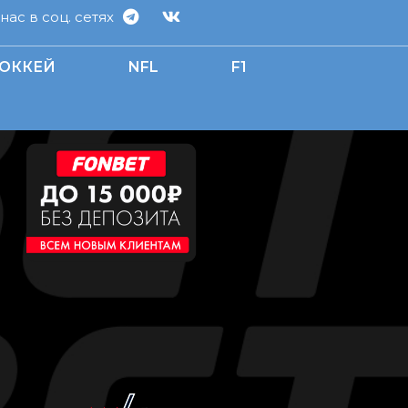
ас в соц. сетях
ОККЕЙ
NFL
F1