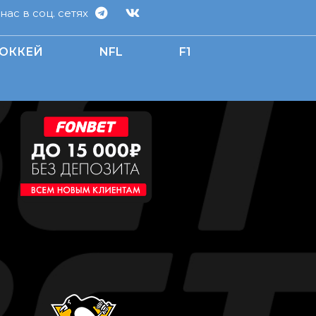
ас в соц. сетях
ОККЕЙ
NFL
F1