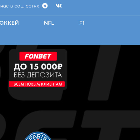
ас в соц. сетях
ОККЕЙ
NFL
F1