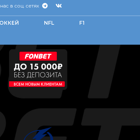
ас в соц. сетях
ОККЕЙ
NFL
F1