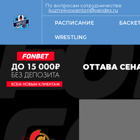
По вопросам сотрудничества:
kuzmi4yowanton@yandex.ru
РАСПИСАНИЕ
БАСКЕ
WRESTLING
ОТТАВА СЕН