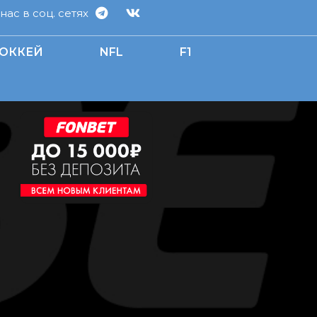
ас в соц. сетях
ОККЕЙ
NFL
F1