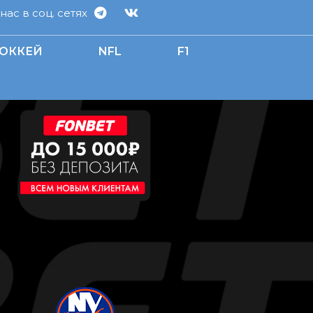
ас в соц. сетях
ОККЕЙ
NFL
F1