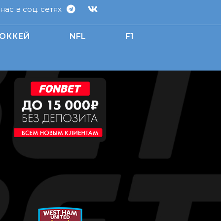
ас в соц. сетях
ОККЕЙ
NFL
F1