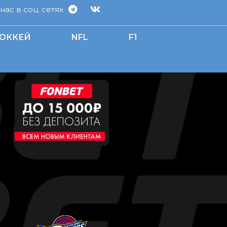
ас в соц. сетях
ОККЕЙ
NFL
F1