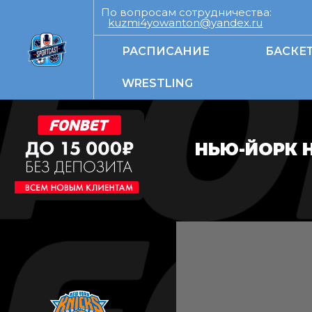
По вопросам сотрудничества:
kuzmi4yowanton@yandex.ru
РАСПИСАНИЕ
БАСКЕ
WRESTLING
НЬЮ-ЙОРК 