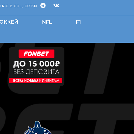
ас в соц. сетях
ОККЕЙ
NFL
F1