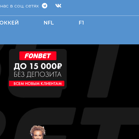
ас в соц. сетях
ОККЕЙ
NFL
F1