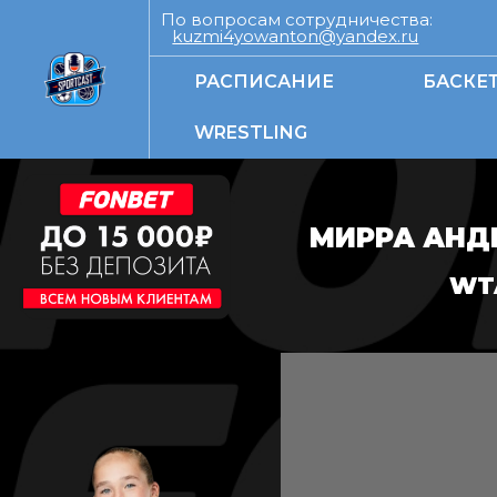
По вопросам сотрудничества:
kuzmi4yowanton@yandex.ru
РАСПИСАНИЕ
БАСКЕ
WRESTLING
МИРРА АНДР
WT