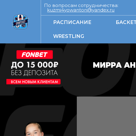
По вопросам сотрудничества:
kuzmi4yowanton@yandex.ru
РАСПИСАНИЕ
БАСКЕ
WRESTLING
МИРРА АН