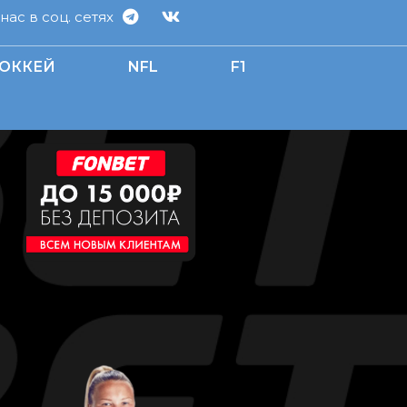
ас в соц. сетях
ОККЕЙ
NFL
F1