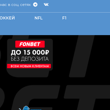
ас в соц. сетях
ОККЕЙ
NFL
F1