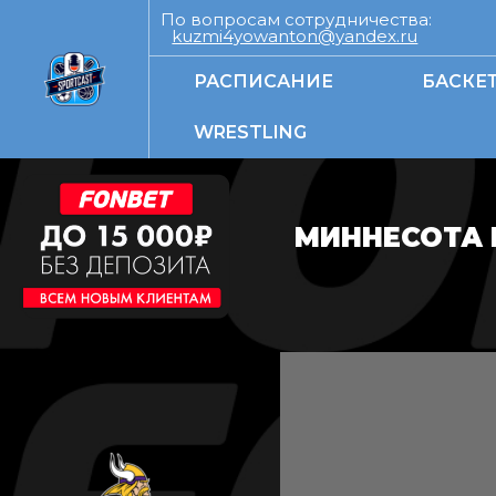
По вопросам сотрудничества:
kuzmi4yowanton@yandex.ru
РАСПИСАНИЕ
БАСКЕ
WRESTLING
МИННЕСОТА 