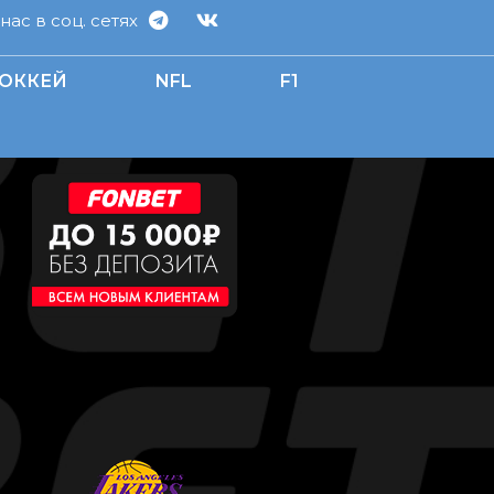
ас в соц. сетях
ОККЕЙ
NFL
F1