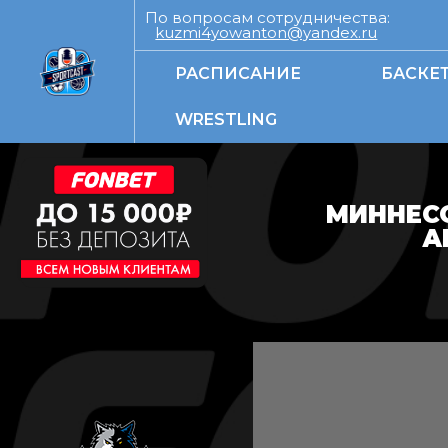
По вопросам сотрудничества:
kuzmi4yowanton@yandex.ru
РАСПИСАНИЕ
БАСКЕ
WRESTLING
МИННЕСО
А