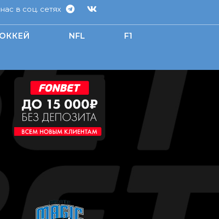
ас в соц. сетях
ОККЕЙ
NFL
F1