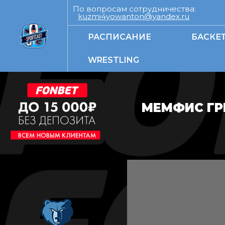
По вопросам сотрудничества:
kuzmi4yowanton@yandex.ru
РАСПИСАНИЕ
БАСКЕ
WRESTLING
МЕМФИС ГР