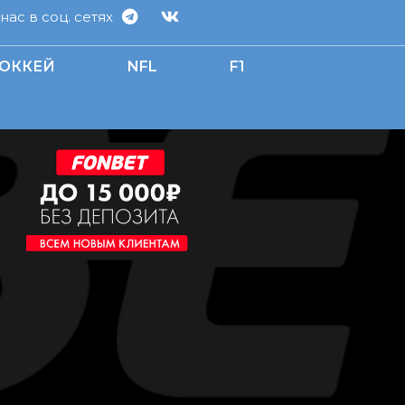
ас в соц. сетях
ОККЕЙ
NFL
F1