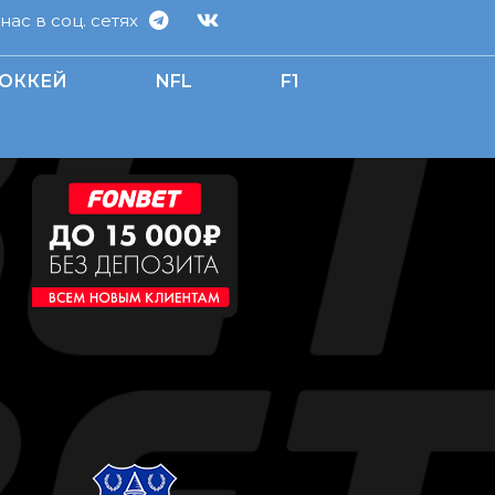
ас в соц. сетях
ОККЕЙ
NFL
F1