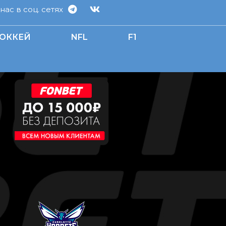
ас в соц. сетях
ОККЕЙ
NFL
F1